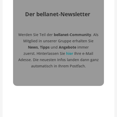
Der bellanet-Newsletter
Werden Sie Teil der
bellanet-Community
. Als
Mitglied in unserer Gruppe erhalten Sie
News, Tipps
und
Angebote
immer
zuerst.
HInterlassen Sie
hier
Ihre e-Mail
Adesse. Die neuesten Infos landen dann ganz
automatisch in Ihrem Postfach.