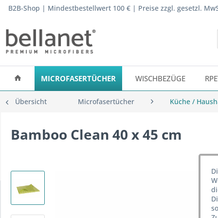
B2B-Shop | Mindestbestellwert 100 € | Preise zzgl. gesetzl. M
MICROFASERTÜCHER
WISCHBEZÜGE
RPE
Übersicht
Microfasertücher
Küche / Haush
Bamboo Clean 40 x 45 cm
Di
We
d
D
so
Z