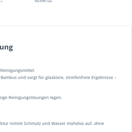
.:
50390.02
gung
Reinigungsmittel.
Bambus und sorgt für glasklare, streifenfreie Ergebnisse –
ebige Reinigungslösungen legen.
truktur nimmt Schmutz und Wasser mühelos auf, ohne