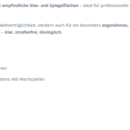
t
empfindliche Glas- und Spiegelflächen
– ideal für professionell
weltverträglichkeit, sondern auch für ein besonders
angenehmes, g
 –
klar, streifenfrei, ökologisch
.
chen
estens 400 Wachszyklen