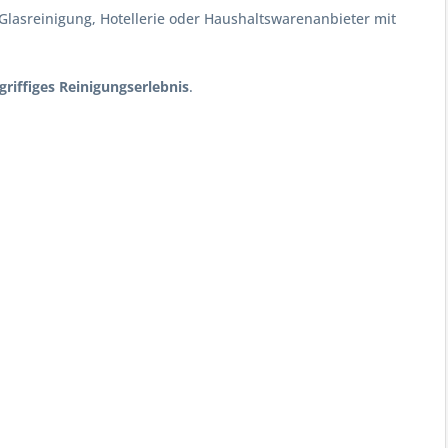
e Glasreinigung, Hotellerie oder Haushaltswarenanbieter mit
riffiges Reinigungserlebnis
.