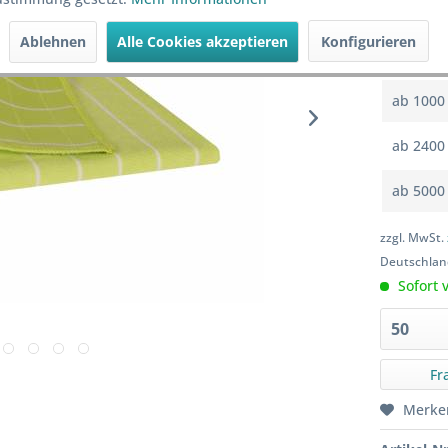
ab
200
Ablehnen
Alle Cookies akzeptieren
Konfigurieren
ab
600
ab
1000
ab
2400
ab
5000
zzgl. MwSt.
Deutschlan
Sofort v
Fr
Merke