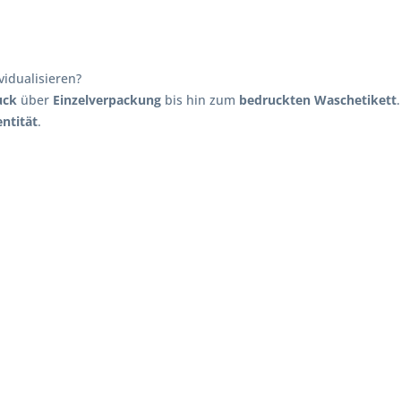
vidualisieren?
uck
über
Einzelverpackung
bis hin zum
bedruckten Waschetikett
.
ntität
.