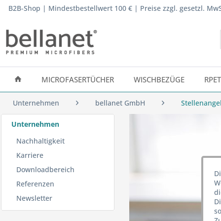
B2B-Shop | Mindestbestellwert 100 € | Preise zzgl. gesetzl. M
MICROFASERTÜCHER
WISCHBEZÜGE
RPE
Unternehmen
bellanet GmbH
Stellenange
Unternehmen
Nachhaltigkeit
Karriere
Downloadbereich
Di
We
Referenzen
d
Newsletter
D
so
Z