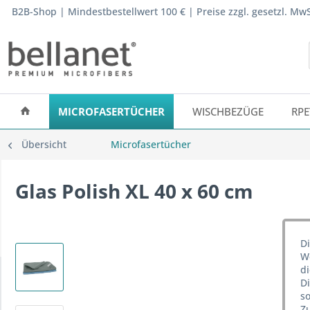
B2B-Shop | Mindestbestellwert 100 € | Preise zzgl. gesetzl. M
MICROFASERTÜCHER
WISCHBEZÜGE
RPE
Übersicht
Microfasertücher
Glas Polish XL 40 x 60 cm
Di
We
d
D
so
Z