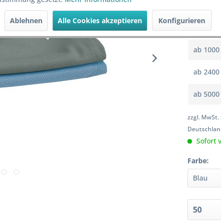
ab
200
Ablehnen
Alle Cookies akzeptieren
Konfigurieren
ab
600
ab
1000
ab
2400
ab
5000
zzgl. MwSt.
Deutschlan
Sofort v
Farbe: