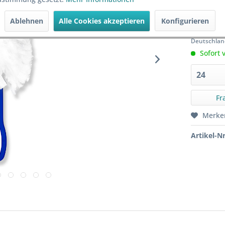
ab
96
Ablehnen
Alle Cookies akzeptieren
Konfigurieren
zzgl. MwSt.
Deutschlan
Sofort v
Fr
Merke
Artikel-Nr