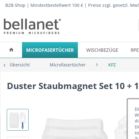
B2B-Shop | Mindestbestellwert 100 € | Preise zzgl. gesetzl. M
MICROFASERTÜCHER
WISCHBEZÜGE
RPE
Übersicht
Microfasertücher
KFZ
Duster Staubmagnet Set 10 + 1
Di
We
d
D
so
Z