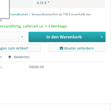
4,25 € *
Mit dem Aufruf des Videos erklären
Sie sich einverstanden, dass Ihre Daten an YouTube
zzgl. Versandkosten
| Versandkostenfrei ab 750 € innerhalb von
übermittelt werden und dass Sie die
Datenschutzerklärung
d.
gelesen haben.
ersandfertig, Lieferzeit ca. 1-3 Werktage
In den
Warenkorb
agen zum Artikel?
Muster anfordern
n
Bewerten
.:
50600.00